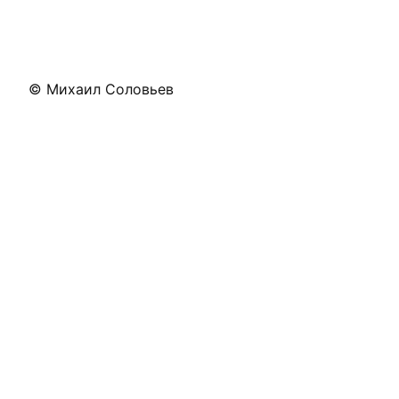
© Михаил Соловьев
Напишите мне
Оставьте заявку, а я оценю ваш проект по сто
отправлю вам коммерческое предл
m@msolovev.ru
TG:
@smileweb