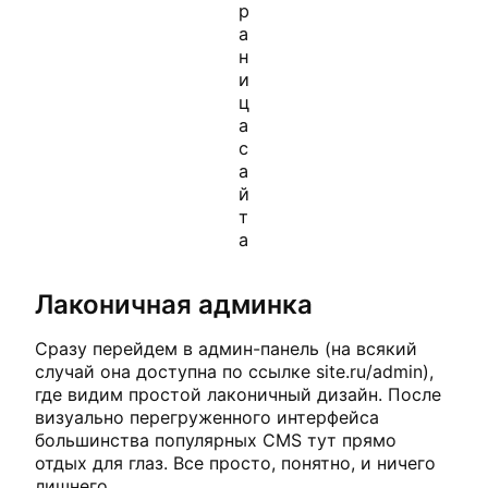
р
а
н
и
ц
а
с
а
й
т
а
Лаконичная админка
Сразу перейдем в админ-панель (на всякий
случай она доступна по ссылке site.ru/admin),
где видим простой лаконичный дизайн. После
визуально перегруженного интерфейса
большинства популярных CMS тут прямо
отдых для глаз. Все просто, понятно, и ничего
лишнего.