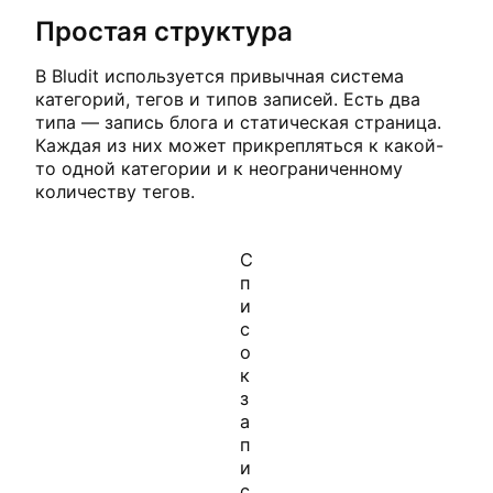
Простая структура
В Bludit используется привычная система
категорий, тегов и типов записей. Есть два
типа — запись блога и статическая страница.
Каждая из них может прикрепляться к какой-
то одной категории и к неограниченному
количеству тегов.
С
п
и
с
о
к
з
а
п
и
с