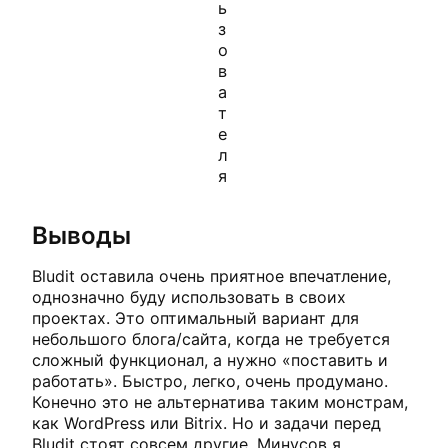
ь
з
о
в
а
т
е
л
я
Выводы
Bludit оставила очень приятное впечатление,
однозначно буду использовать в своих
проектах. Это оптимальный вариант для
небольшого блога/сайта, когда не требуется
сложный функционал, а нужно «поставить и
работать». Быстро, легко, очень продумано.
Конечно это не альтернатива таким монстрам,
как WordPress или Bitrix. Но и задачи перед
Bludit стоят совсем другие. Минусов я