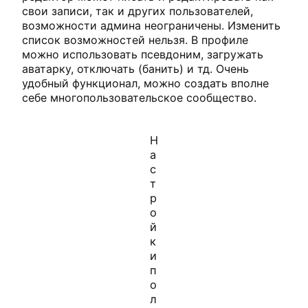
свои записи, так и других пользователей,
возможности админа неограничены. Изменить
список возможностей нельзя. В профиле
можно использовать псевдоним, загружать
аватарку, отключать (банить) и тд. Очень
удобный функционал, можно создать вполне
себе многопользовательское сообщество.
Н
а
с
т
р
о
й
к
и
п
о
л