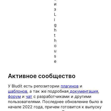
и
з
L
i
g
h
t
h
o
u
s
e
Активное сообщество
У Bludit есть репозитории
плагинов
и
шаблонов
, а так же подробная
документация
,
форум
и
чат
с разработчиками и другими
пользователями. Последнее обновление было в
начале 2022 года, причем готовится к выпуску