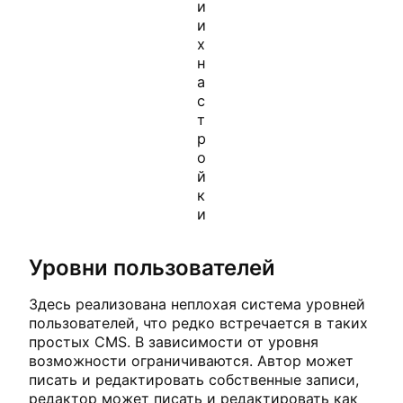
и
и
х
н
а
с
т
р
о
й
к
и
Уровни пользователей
Здесь реализована неплохая система уровней
пользователей, что редко встречается в таких
простых CMS. В зависимости от уровня
возможности ограничиваются. Автор может
писать и редактировать собственные записи,
редактор может писать и редактировать как