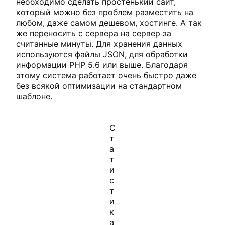
необходимо сделать простенький сайт,
который можно без проблем разместить на
любом, даже самом дешевом, хостинге. А так
же переносить с сервера на сервер за
считанные минуты. Для хранения данных
используются файлы JSON, для обработки
информации PHP 5.6 или выше. Благодаря
этому система работает очень быстро даже
без всякой оптимизации на стандартном
шаблоне.
С
т
а
т
и
с
т
и
к
а