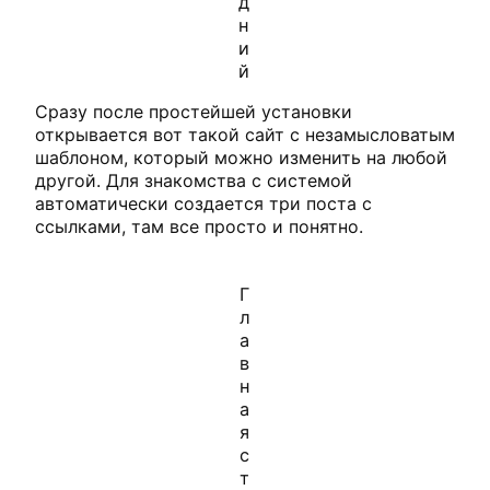
д
н
и
й
Сразу после простейшей установки
открывается вот такой сайт с незамысловатым
шаблоном, который можно изменить на любой
другой. Для знакомства с системой
автоматически создается три поста с
ссылками, там все просто и понятно.
Г
л
а
в
н
а
я
с
т