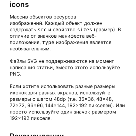
icons
Массив объектов ресурсов
изображений. Каждый объект должен
содержать
и свойство
(размер). В
src
sizes
отличие от значков манифеста веб-
приложения,
изображения является
type
необязательным.
Файлы SVG не поддерживаются на момент
написания статьи, вместо этого используйте
PNG.
Если хотите использовать разные размеры
иконок для разных экранов, используйте
размеры с шагом 48dp (т.е. 36×36, 48×48,
72×72, 96×96, 144×144, 192×192 пикселей). Или
просто используйте один значок размером
192×192 пикселя.