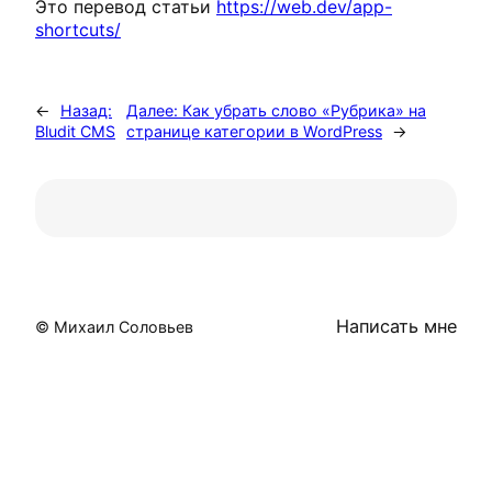
Это перевод статьи
https://web.dev/app-
shortcuts/
←
Назад:
Далее:
Как убрать слово «Рубрика» на
Bludit CMS
странице категории в WordPress
→
Написать мне
© Михаил Соловьев
Close
this
module