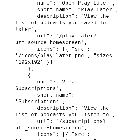
      "name": "Open Play Later",

      "short_name": "Play Later",

      "description": "View the 
list of podcasts you saved for 
later",

      "url": "/play-later?
utm_source=homescreen",

      "icons": [{ "src": 
"/icons/play-later.png", "sizes": 
"192x192" }]

    },

    {

      "name": "View 
Subscriptions",

      "short_name": 
"Subscriptions",

      "description": "View the 
list of podcasts you listen to",

      "url": "/subscriptions?
utm_source=homescreen",

      "icons": [{ "src": 