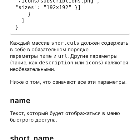
"/icons/subscriptions.png", 
"sizes": "192x192" }]

    }

  ]

}
Каждый массив
должен содержать
shortcuts
в себе в обязательном порядке
параметры
и
. Другие параметры
name
url
(такие, как
или
) являются
description
icons
необязательными.
Ниже о том, что означают все эти параметры.
name
Текст, который будет отображаться в меню
быстрого доступа.
short_name